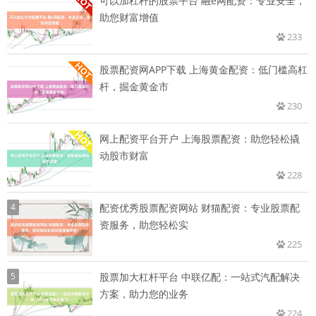
可以加杠杆的股票平台 融e网配资：专业安全，
助您财富增值
233
股票配资网APP下载 上海黄金配资：低门槛高杠
杆，掘金黄金市
230
网上配资平台开户 上海股票配资：助您轻松撬
动股市财富
228
4
配资优秀股票配资网站 财猫配资：专业股票配
资服务，助您轻松实
225
5
股票加大杠杆平台 中联亿配：一站式汽配解决
方案，助力您的业务
224