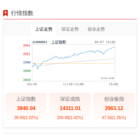
行情指数
上证走势
深证走势
创业走势
上证指数
深证成指
创业板指
3940.04
14311.01
3563.12
39.69
(1.02%)
200.89
(1.42%)
47.56
(1.35%)