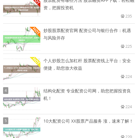
股票配资有哪些方法 股票融资APP下载：轻松融
资，把握投资机
235
炒股股票配资官网 配资公司与银行合作：机遇
与风险并存
225
个人炒股怎么加杠杆 股票配资线上平台：安全
便捷，助您放大收益
224
4
结构化配资 专业配资公司网，助您把握投资良
机！
224
5
10大配资公司 XX股票产品服务 涨，速来了解！
220