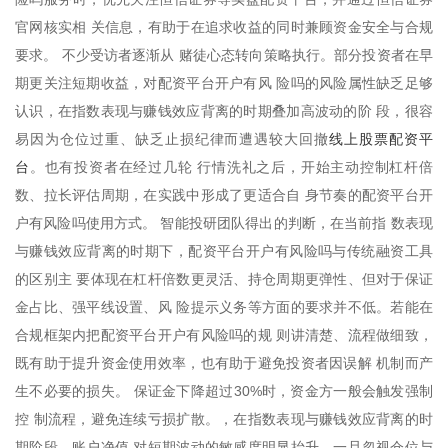
官网核实相 关信息，有助于在追求收益的同时兼顾资金安全与合规
要求。 不少受访者逐渐从 赌徒心态转向策略执行。部分投资者在早
期更关注短期收益，对配资平台开户有风 险吗的风险属性缺乏足够
认识，在指数表现与赚钱效应背离的时期叠加高波动的阶 段，很容
线上股票配资平
易因为仓位过重、缺乏止损纪律而遭遇较大回撤
台
。也有投资者在经过几轮 行情洗礼之后，开始主动控制杠杆倍
数、拉长评估周期，在实践中形成了更适合自 身节奏的配资平台开
户有风险吗使用方式。 智能投研团队得出的判断，在当前指 数表现
与赚钱效应背离的时期下，配资平台开户有风险吗与传统融资工具
的区别主 要体现在杠杆倍数更灵活、持仓周期更弹性、但对于保证
金占比、强平线设置、风 险提示义务等方面的要求并不低。若能在
合规框架内把配资平台开户有风险吗的规 则讲清楚、流程做细致，
既有助于提升资金使用效率，也有助于避免投资者因误解 机制而产
生不必要的损失。 保证金下降超过30%时，资金方一般会触发强制
控 制流程，避免连续亏损扩散。，在指数表现与赚钱效应背离的时
期阶段，账户净值 对短期波动的敏感度明显抬升，一旦忽视仓位与