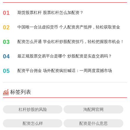
01
期货股票杠杆 股票杠杆怎么加配资？
02
中国唯一合法虚拟货币 个人配资房产抵押，轻松获取资金
03
配资怎么开通 学会杠杆炒股配资技巧，轻松把握股市机会！
04
最正规股票交易平台是哪个 炒股配资是实盘交易吗？
05
配资平台佣金 场外配资疯狂喊话：一周两度震撼市场
标签列表
杠杆炒股的风险
淘配网官网
配资怎么样
配资是什么意思