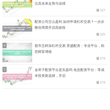
注其未来走势与业绩
227
配资公司怎么盈利 如何申请杠杆交易？一步步
教你用票开启高效投
225
4
股市怎样加杠杆交易 景盛配资：专业平台，助
您财富增值
219
5
金斧子配资平台是实盘吗 免息配资平台：零成
本投资新选择，开启
219