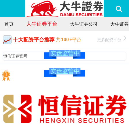
大牛证券平台
首页
大牛证券公司
大牛证券
十大配资平台推荐
更多配资平台
共
100
+平台
恒信证券官网