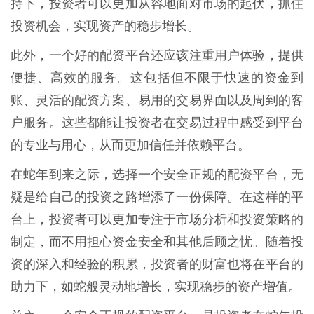
持下，投资者可以更加从容地面对市场的起伏，抓住
投资机会，实现资产的稳步增长。
此外，一个好的配资平台还应该注重用户体验，提供
便捷、高效的服务。这包括但不限于快速的资金到
账、灵活的配资方案、易用的交易界面以及周到的客
户服务。这些都能让投资者在交易过程中感受到平台
的专业与用心，从而更加信任并依赖平台。
在蛇年到来之际，选择一个安全正规的配资平台，无
疑是给自己的投资之路增添了一份保障。在这样的平
台上，投资者可以更加专注于市场分析和投资策略的
制定，而不用担心资金安全和其他后顾之忧。随着投
资的深入和经验的积累，投资者的财富也将在平台的
助力下，如蛇般灵动地增长，实现稳步的资产增值。