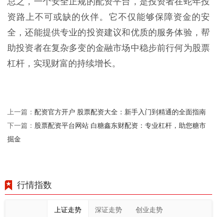
总之，一个安全正规的配资平台，是投资者在蛇年投
资路上不可或缺的伙伴。它不仅能够保障资金的安
全，还能提供专业的投资建议和优质的服务体验，帮
助投资者在复杂多变的金融市场中稳步前行何为股票
杠杆，实现财富的持续增长。
配资官方开户 股票配资大全：新手入门到精通的全面指南
上一篇：
股票配资平台网站 白糖鑫东财配资：专业杠杆，助您糖市
下一篇：
掘金
行情指数
上证走势
深证走势
创业走势