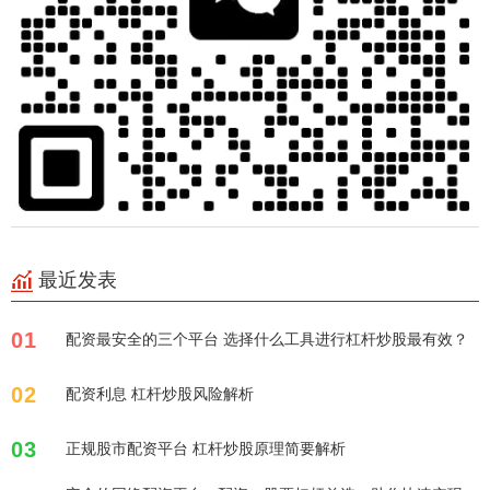
最近发表
01
配资最安全的三个平台 选择什么工具进行杠杆炒股最有效？
02
配资利息 杠杆炒股风险解析
03
正规股市配资平台 杠杆炒股原理简要解析