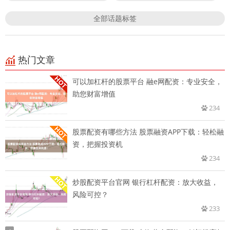
全部话题标签
热门文章
可以加杠杆的股票平台 融e网配资：专业安全，
助您财富增值
234
股票配资有哪些方法 股票融资APP下载：轻松融
资，把握投资机
234
炒股配资平台官网 银行杠杆配资：放大收益，
风险可控？
233