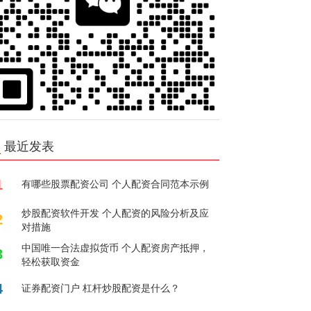
最近发表
1
有哪些股票配资公司 个人配资合同范本示例
炒股配资软件开发 个人配资的风险分析及应
2
对措施
中国唯一合法虚拟货币 个人配资房产抵押，
3
轻松获取资金
4
证券配资门户 杠杆炒股配资是什么？