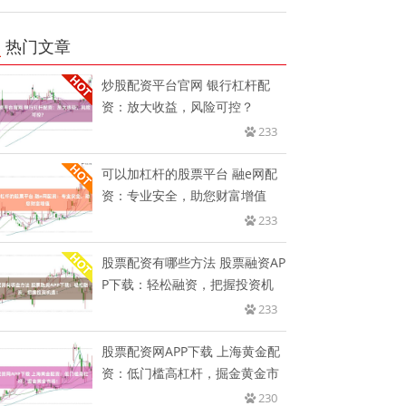
热门文章
炒股配资平台官网 银行杠杆配
资：放大收益，风险可控？
233
可以加杠杆的股票平台 融e网配
资：专业安全，助您财富增值
233
股票配资有哪些方法 股票融资AP
P下载：轻松融资，把握投资机
233
股票配资网APP下载 上海黄金配
资：低门槛高杠杆，掘金黄金市
230