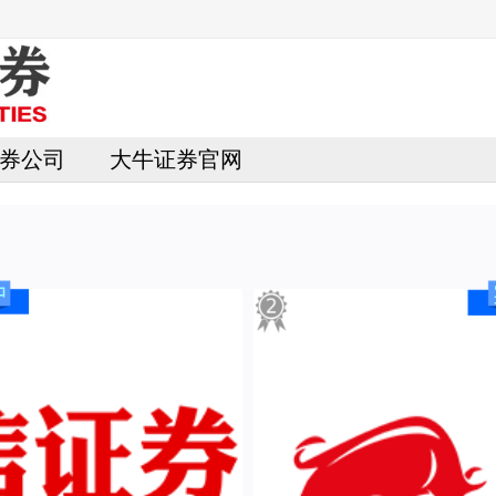
券公司
大牛证券官网