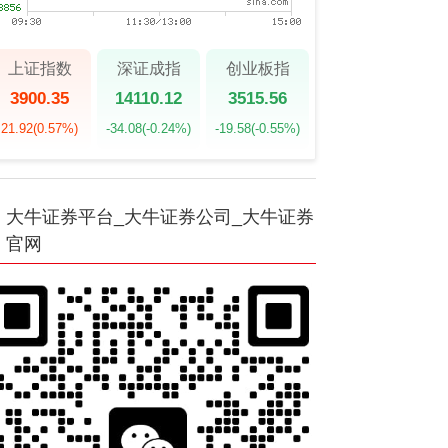
上证指数
深证成指
创业板指
3900.35
14110.12
3515.56
21.92
(0.57%)
-34.08
(-0.24%)
-19.58
(-0.55%)
大牛证券平台_大牛证券公司_大牛证券
官网