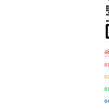
0
0
0
0