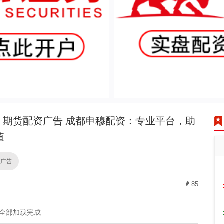
期货配资广告 成都申穆配资：专业平台，助
值
资广告
85
全部加载完成