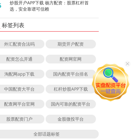
炒股开户APP下载 杨方配资：股票杠杆首
5
选，安全靠谱可信赖
标签列表
外汇配资合法吗
期货开户配资
配资怎么开通
配资网官网
淘配网app下载
国内配资平台排名
中国配资大平台
杠杆炒股APP下载
配查网平台官网
国内可靠的配资平台
股票配资门户
金股微投平台
全部话题标签