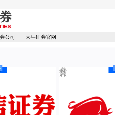
券公司
大牛证券官网