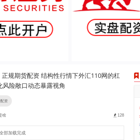
正规期货配资 结构性行情下外汇110网的杠
化风险敞口动态暴露视角
货配资
是啥
128
全部加载完成