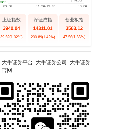
上证指数
深证成指
创业板指
3940.04
14311.01
3563.12
39.69
(1.02%)
200.89
(1.42%)
47.56
(1.35%)
大牛证券平台_大牛证券公司_大牛证券
官网