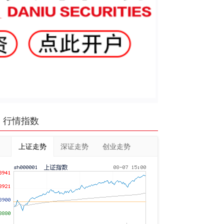
行情指数
上证走势
深证走势
创业走势